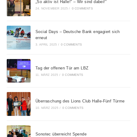
„So aktiv ist Halle!“ – Wir sind dabei!“
24. NOVEMBER 2025
/
0 COMMENTS
Social Days – Deutsche Bank engagiert sich
erneut
3. APRIL 2025
/
0 COMMENTS
Tag der offenen Tür am LBZ
11. MÄRZ 2025
/
0 COMMENTS
Überraschung des Lions Club Halle-Fünf Türme
10. MÄRZ 2025
/
0 COMMENTS
Sonotec überreicht Spende