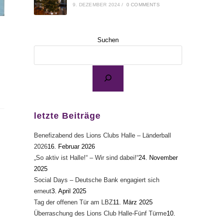
9. DEZEMBER 2024
/
0 COMMENTS
Suchen
letzte Beiträge
Benefizabend des Lions Clubs Halle – Länderball
2026
16. Februar 2026
„So aktiv ist Halle!“ – Wir sind dabei!“
24. November
2025
Social Days – Deutsche Bank engagiert sich
erneut
3. April 2025
Tag der offenen Tür am LBZ
11. März 2025
Überraschung des Lions Club Halle-Fünf Türme
10.