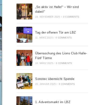
„So aktiv ist Halle!“ – Wir sind
dabei!“
24. NOVEMBER 2025
/
0 COMMENTS
Tag der offenen Tür am LBZ
11. MÄRZ 2025
/
0 COMMENTS
Überraschung des Lions Club Halle-
Fünf Türme
10. MÄRZ 2025
/
0 COMMENTS
Sonotec überreicht Spende
20. JANUAR 2025
/
0 COMMENTS
1. Adventsmarkt im LBZ